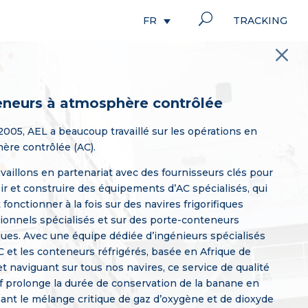
U
TRACKING
FR
M
neurs à atmosphère contrôlée
005, AEL a beaucoup travaillé sur les opérations en
ère contrôlée (AC).
vaillons en partenariat avec des fournisseurs clés pour
r et construire des équipements d’AC spécialisés, qui
fonctionner à la fois sur des navires frigorifiques
ionnels spécialisés et sur des porte-conteneurs
iques. Avec une équipe dédiée d’ingénieurs spécialisés
C et les conteneurs réfrigérés, basée en Afrique de
et naviguant sur tous nos navires, ce service de qualité
if prolonge la durée de conservation de la banane en
ant le mélange critique de gaz d’oxygène et de dioxyde