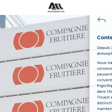
J
Conte
Depuis 2
atmosph
Nous tra
concevoi
peuvent 
convent
frigorif
dans l’A
l’Ouest 
distinct
mainten