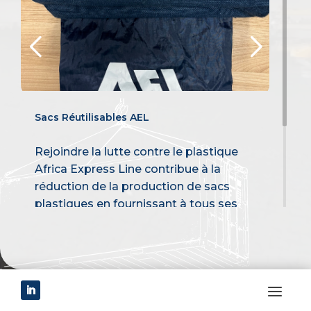
Sacs Réutilisables AEL
Sacs 
Rejoindre la lutte contre le plastique
Rejoi
Africa Express Line contribue à la
Afri
réduction de la production de sacs
rédu
plastiques en fournissant à tous ses
plas
employés un sac de courses
empl
réutilisable.…
réuti
VOIR TOUS LES ARTICLES